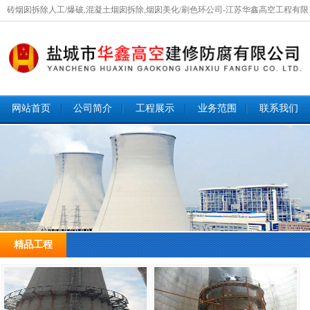
砖烟囱拆除人工/爆破,混凝土烟囱拆除,烟囱美化/刷色环公司-江苏华鑫高空工程有限
公司欢迎您咨询！
网站首页
公司简介
工程展示
业务范围
联系我们
1 / 4
精品工程