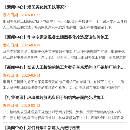
理队伍。企业信誉和科技含量均在国内同行业中处于领先地位，并率先通过了国
【新闻中心】烟囱美化施工找哪家?
际质量体系认证。
发布日期：2026-03-12
公司注册资本5066万，目前下辖十四个工程处，从业人数260人，具备各类专业技
烟囱美化施工找哪家?找华电高空！ 一、烟囱美化基层处理： 1 、采用专用工具和
术职称的20人，其中高级工程师3人，工程师、经济师、会计师共10人，项目经理
人工相结合的方法，将筒内长期沉积的浮浆杂物、施工附着物清除干净。
10人，拥有大中型机械设备118台（件），年施工产值近3亿元。公司现有9个驻外
办事处：广州办事处、济南办事处、合肥办事处、南昌办事处、沈阳办事处、大
【新闻中心】华电专家谈混凝土烟囱美化改造应该如何施工
连办事处、杭州办事处、郑州办事处、太原办事处。施工网点遍及全国各地二十
发布日期：2026-03-19
多个省、市、区，涉及石油、化工、冶金、电力、能源、航天、建材、国防、交
华电专家谈混凝土烟囱美化改造应该如何施工？我们先来聊聊在混凝土烟囱美化
通、煤炭、医药、轻纺、食品、港口等十多个行业，承揽了大量的烟囱水塔新
施工过程中要注意哪些问题： (1)、安全性：混凝土烟囱美化工程属于高耸建筑物
建、烟囱维修、烟囱拆除、烟囱防腐、烟囱脱硫、冷却塔防腐、炉架防腐、风机
施工，危险性极高，因此首先要保证高空悬挂平台的连接装置的安全性。 (2)、混
【新闻中心】烟囱人工拆除的施工方案分享亲爱的电厂锅炉厂的老板们
塔筒清洗、地下室、水池、隧道、电缆沟防渗堵漏、仓储、水泥库清灰、生料库
凝土烟囱美化工
清灰、水泥罐清灰等工程，公司自建组建以来，坚持走反术革新之路，依靠丰富
发布日期：2026-03-14
的施工经验、先进的施工技术和科学的网络化管理手段。先后承接了系统内各类
烟囱人工拆除的施工方案分享亲爱的电厂锅炉厂的老板们，有以下几点： 1、施
高空防腐检修、高空航标灯安装、防水堵漏、化学锚固、烟囱水塔新建、烟囱水
工人员进现场首先将登高的爬梯逐个检查。 2、由于烟囱在施工期间不能停产，
处于不停产状态下施工。
塔维修、烟囱水塔拆除、环保脱硫等工程近万项，其中高大难度工程和国家重点
【行业资讯】玻璃鳞片胶泥应用于钢结构表面的处理施工
工程，都以工程质量好、安全率高，赢得了广大用户的一致好评。
发布日期：2026-03-12
公司将坚持以人为本，全面构建和谐发展的新环境，建立现代企业制度，规范运
一、钢结构表面处理施工规范; ; 对于鳞片胶泥（涂料）应用于钢结构设备内表
作，坚持走科技兴企、质量兴企之路，遵循“质量至上、业主至上、信守合同、优
面，要对钢结构表面进行表面处理，具体要求如下： ; 1、表面处理 ; 1.; 1表面处
质服务”宗旨，“团结协作、严谨求实、优质高效、开拓创新”的企业精神，精心打
理前，设备应是已按图纸要求制造、检
造精品工程，向新老客户提供满意的服务。
【新闻中心】如何对烟囱新建人员进行检查