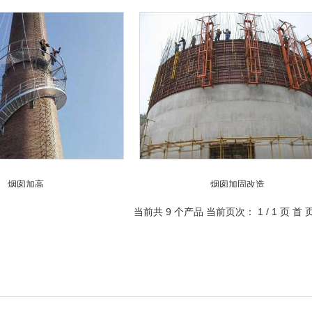
烟囱加高
烟囱加固改造
当前共
9
个产品 当前页次：
1
/
1
页
首 