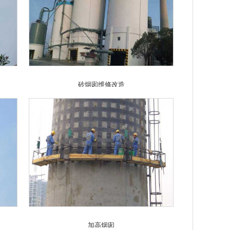
砖烟囱维修改造
加高烟囱