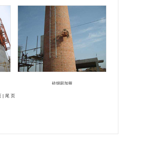
砖烟囱加箍
页
|
尾 页