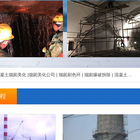
凝土烟囱美化
|
烟囱美化公司
|
烟囱刷色环
|
烟囱爆破拆除
|
混凝土烟囱拆除
程