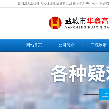
砖烟囱人工拆除,混凝土烟囱爆破拆除,烟囱刷色环美化公司-欢迎
网站首页
公司简介
工程展示