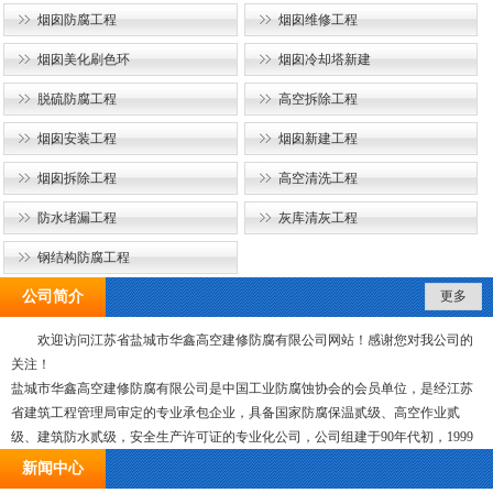
烟囱防腐工程
烟囱维修工程
烟囱美化刷色环
烟囱冷却塔新建
脱硫防腐工程
高空拆除工程
烟囱安装工程
烟囱新建工程
烟囱拆除工程
高空清洗工程
防水堵漏工程
灰库清灰工程
钢结构防腐工程
公司简介
更多
欢迎访问江苏省盐城市华鑫高空建修防腐有限公司网站！感谢您对我公司的
关注！
盐城市华鑫高空建修防腐有限公司是中国工业防腐蚀协会的会员单位，是经江苏
省建筑工程管理局审定的专业承包企业，具备国家防腐保温贰级、高空作业贰
级、建筑防水贰级，安全生产许可证的专业化公司，公司组建于90年代初，1999
年8月份由原来的国有企业改制为股份有限公司，经过十多年的艰苦创业，现已发
新闻中心
展成为领导班子过硬、技术力量雄厚，具有较强有经济实力和高素质的施工与管