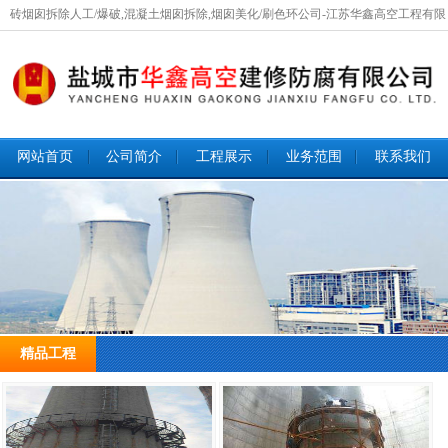
砖烟囱拆除人工/爆破,混凝土烟囱拆除,烟囱美化/刷色环公司-江苏华鑫高空工程有限
公司欢迎您咨询！
网站首页
公司简介
工程展示
业务范围
联系我们
1 / 4
精品工程