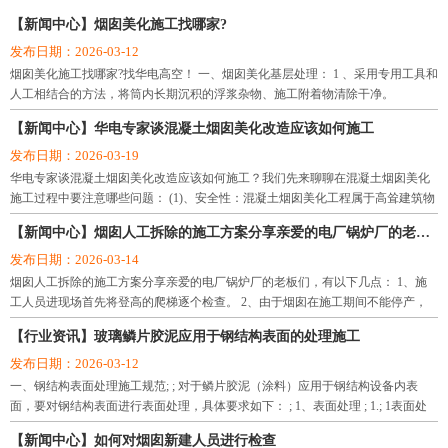
理队伍。企业信誉和科技含量均在国内同行业中处于领先地位，并率先通过了国
【新闻中心】烟囱美化施工找哪家?
际质量体系认证。
发布日期：2026-03-12
公司注册资本5066万，目前下辖十四个工程处，从业人数260人，具备各类专业技
烟囱美化施工找哪家?找华电高空！ 一、烟囱美化基层处理： 1 、采用专用工具和
术职称的20人，其中高级工程师3人，工程师、经济师、会计师共10人，项目经理
人工相结合的方法，将筒内长期沉积的浮浆杂物、施工附着物清除干净。
10人，拥有大中型机械设备118台（件），年施工产值近3亿元。公司现有9个驻外
办事处：广州办事处、济南办事处、合肥办事处、南昌办事处、沈阳办事处、大
【新闻中心】华电专家谈混凝土烟囱美化改造应该如何施工
连办事处、杭州办事处、郑州办事处、太原办事处。施工网点遍及全国各地二十
发布日期：2026-03-19
多个省、市、区，涉及石油、化工、冶金、电力、能源、航天、建材、国防、交
华电专家谈混凝土烟囱美化改造应该如何施工？我们先来聊聊在混凝土烟囱美化
通、煤炭、医药、轻纺、食品、港口等十多个行业，承揽了大量的烟囱水塔新
施工过程中要注意哪些问题： (1)、安全性：混凝土烟囱美化工程属于高耸建筑物
建、烟囱维修、烟囱拆除、烟囱防腐、烟囱脱硫、冷却塔防腐、炉架防腐、风机
施工，危险性极高，因此首先要保证高空悬挂平台的连接装置的安全性。 (2)、混
【新闻中心】烟囱人工拆除的施工方案分享亲爱的电厂锅炉厂的老板们
塔筒清洗、地下室、水池、隧道、电缆沟防渗堵漏、仓储、水泥库清灰、生料库
凝土烟囱美化工
清灰、水泥罐清灰等工程，公司自建组建以来，坚持走反术革新之路，依靠丰富
发布日期：2026-03-14
的施工经验、先进的施工技术和科学的网络化管理手段。先后承接了系统内各类
烟囱人工拆除的施工方案分享亲爱的电厂锅炉厂的老板们，有以下几点： 1、施
高空防腐检修、高空航标灯安装、防水堵漏、化学锚固、烟囱水塔新建、烟囱水
工人员进现场首先将登高的爬梯逐个检查。 2、由于烟囱在施工期间不能停产，
处于不停产状态下施工。
塔维修、烟囱水塔拆除、环保脱硫等工程近万项，其中高大难度工程和国家重点
【行业资讯】玻璃鳞片胶泥应用于钢结构表面的处理施工
工程，都以工程质量好、安全率高，赢得了广大用户的一致好评。
发布日期：2026-03-12
公司将坚持以人为本，全面构建和谐发展的新环境，建立现代企业制度，规范运
一、钢结构表面处理施工规范; ; 对于鳞片胶泥（涂料）应用于钢结构设备内表
作，坚持走科技兴企、质量兴企之路，遵循“质量至上、业主至上、信守合同、优
面，要对钢结构表面进行表面处理，具体要求如下： ; 1、表面处理 ; 1.; 1表面处
质服务”宗旨，“团结协作、严谨求实、优质高效、开拓创新”的企业精神，精心打
理前，设备应是已按图纸要求制造、检
造精品工程，向新老客户提供满意的服务。
【新闻中心】如何对烟囱新建人员进行检查