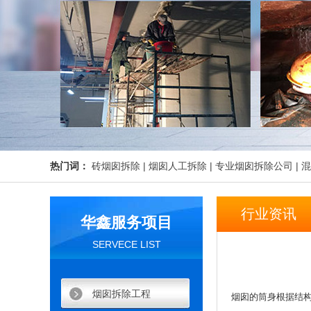
热门词：
砖烟囱拆除
|
烟囱人工拆除
|
专业烟囱拆除公司
|
混
行业资讯
华鑫服务项目
SERVECE LIST
烟囱拆除工程
烟囱的筒身根据结