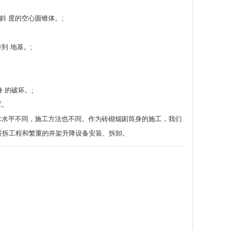
斜 度的空心圆锥体。;
到 地基。;
 的破坏。;
罩。
术水平不同，施工方法也不同。作为砖砌烟囱筒身的施工，我们
搭拆工程和繁重的井架升降设备安装、拆卸。