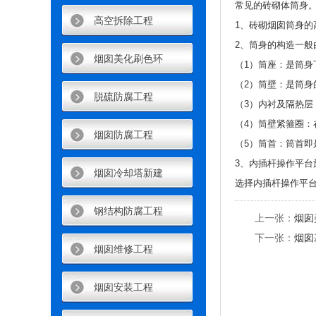
常见的砖砌体筒身
高空拆除工程
1、砖砌烟囱筒身的
2、筒身的构造一般
烟囱美化刷色环
（1）筒座：是筒身
（2）筒壁：是筒身
脱硫防腐工程
（3）内衬及隔热
（4）筒壁紧箍圈：
烟囱防腐工程
（5）筒首：筒首
3、内插杆操作平
烟囱冷却塔新建
选择内插杆操作平
钢结构防腐工程
上一张：
烟囱
下一张：
烟囱
烟囱维修工程
烟囱安装工程