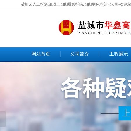
砖烟囱人工拆除,混凝土烟囱爆破拆除,烟囱刷色环美化公司-欢迎
网站首页
公司简介
工程展示