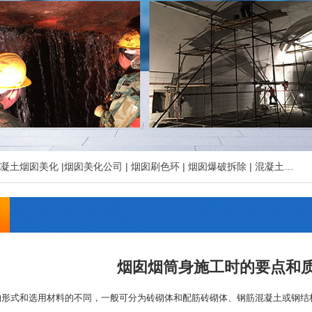
凝土烟囱美化
|
烟囱美化公司
|
烟囱刷色环
|
烟囱爆破拆除
|
混凝土烟囱拆除
烟囱烟筒身施工时的要点和
构形式和选用材料的不同，一般可分为砖砌体和配筋砖砌体、钢筋混凝土或钢结