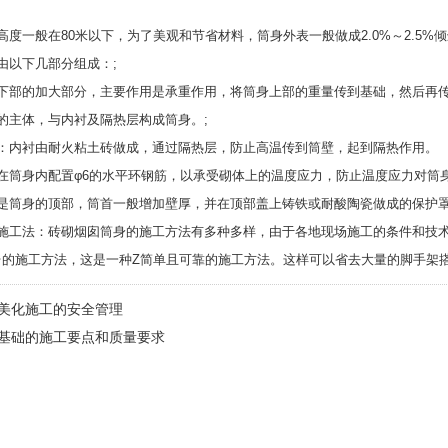
。
高度一般在80米以下，为了美观和节省材料，筒身外表一般做成2.0%～2.5%倾
由以下几部分组成：;
下部的加大部分，主要作用是承重作用，将筒身上部的重量传到基础，然后再传
的主体，与内衬及隔热层构成筒身。;
层：内衬由耐火粘土砖做成，通过隔热层，防止高温传到筒壁，起到隔热作用。
在筒身内配置φ6的水平环钢筋，以承受砌体上的温度应力，防止温度应力对筒身
即是筒身的顶部，筒首一般增加壁厚，并在顶部盖上铸铁或耐酸陶瓷做成的保护
台施工法：砖砌烟囱筒身的施工方法有多种多样，由于各地现场施工的条件和技
台的施工方法，这是一种Z简单且可靠的施工方法。这样可以省去大量的脚手架
美化施工的安全管理
基础的施工要点和质量要求