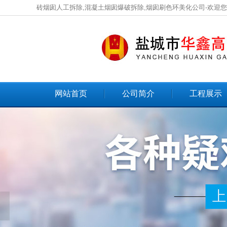
砖烟囱人工拆除,混凝土烟囱爆破拆除,烟囱刷色环美化公司-欢迎
网站首页
公司简介
工程展示