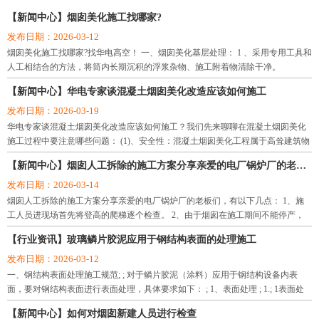
理队伍。企业信誉和科技含量均在国内同行业中处于领先地位，并率先通过了国
【新闻中心】烟囱美化施工找哪家?
际质量体系认证。
发布日期：2026-03-12
公司注册资本5066万，目前下辖十四个工程处，从业人数260人，具备各类专业技
烟囱美化施工找哪家?找华电高空！ 一、烟囱美化基层处理： 1 、采用专用工具和
术职称的20人，其中高级工程师3人，工程师、经济师、会计师共10人，项目经理
人工相结合的方法，将筒内长期沉积的浮浆杂物、施工附着物清除干净。
10人，拥有大中型机械设备118台（件），年施工产值近3亿元。公司现有9个驻外
办事处：广州办事处、济南办事处、合肥办事处、南昌办事处、沈阳办事处、大
【新闻中心】华电专家谈混凝土烟囱美化改造应该如何施工
连办事处、杭州办事处、郑州办事处、太原办事处。施工网点遍及全国各地二十
发布日期：2026-03-19
多个省、市、区，涉及石油、化工、冶金、电力、能源、航天、建材、国防、交
华电专家谈混凝土烟囱美化改造应该如何施工？我们先来聊聊在混凝土烟囱美化
通、煤炭、医药、轻纺、食品、港口等十多个行业，承揽了大量的烟囱水塔新
施工过程中要注意哪些问题： (1)、安全性：混凝土烟囱美化工程属于高耸建筑物
建、烟囱维修、烟囱拆除、烟囱防腐、烟囱脱硫、冷却塔防腐、炉架防腐、风机
施工，危险性极高，因此首先要保证高空悬挂平台的连接装置的安全性。 (2)、混
【新闻中心】烟囱人工拆除的施工方案分享亲爱的电厂锅炉厂的老板们
塔筒清洗、地下室、水池、隧道、电缆沟防渗堵漏、仓储、水泥库清灰、生料库
凝土烟囱美化工
清灰、水泥罐清灰等工程，公司自建组建以来，坚持走反术革新之路，依靠丰富
发布日期：2026-03-14
的施工经验、先进的施工技术和科学的网络化管理手段。先后承接了系统内各类
烟囱人工拆除的施工方案分享亲爱的电厂锅炉厂的老板们，有以下几点： 1、施
高空防腐检修、高空航标灯安装、防水堵漏、化学锚固、烟囱水塔新建、烟囱水
工人员进现场首先将登高的爬梯逐个检查。 2、由于烟囱在施工期间不能停产，
处于不停产状态下施工。
塔维修、烟囱水塔拆除、环保脱硫等工程近万项，其中高大难度工程和国家重点
【行业资讯】玻璃鳞片胶泥应用于钢结构表面的处理施工
工程，都以工程质量好、安全率高，赢得了广大用户的一致好评。
发布日期：2026-03-12
公司将坚持以人为本，全面构建和谐发展的新环境，建立现代企业制度，规范运
一、钢结构表面处理施工规范; ; 对于鳞片胶泥（涂料）应用于钢结构设备内表
作，坚持走科技兴企、质量兴企之路，遵循“质量至上、业主至上、信守合同、优
面，要对钢结构表面进行表面处理，具体要求如下： ; 1、表面处理 ; 1.; 1表面处
质服务”宗旨，“团结协作、严谨求实、优质高效、开拓创新”的企业精神，精心打
理前，设备应是已按图纸要求制造、检
造精品工程，向新老客户提供满意的服务。
【新闻中心】如何对烟囱新建人员进行检查