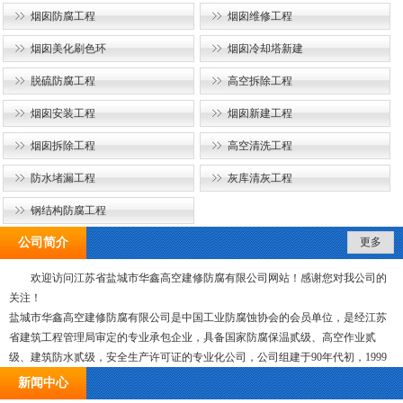
烟囱防腐工程
烟囱维修工程
烟囱美化刷色环
烟囱冷却塔新建
脱硫防腐工程
高空拆除工程
烟囱安装工程
烟囱新建工程
烟囱拆除工程
高空清洗工程
防水堵漏工程
灰库清灰工程
钢结构防腐工程
公司简介
更多
欢迎访问江苏省盐城市华鑫高空建修防腐有限公司网站！感谢您对我公司的
关注！
盐城市华鑫高空建修防腐有限公司是中国工业防腐蚀协会的会员单位，是经江苏
省建筑工程管理局审定的专业承包企业，具备国家防腐保温贰级、高空作业贰
级、建筑防水贰级，安全生产许可证的专业化公司，公司组建于90年代初，1999
年8月份由原来的国有企业改制为股份有限公司，经过十多年的艰苦创业，现已发
新闻中心
展成为领导班子过硬、技术力量雄厚，具有较强有经济实力和高素质的施工与管